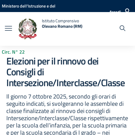
Vai ai contenuti
Vai al menu di navigazione
Vai al footer
Ministero dell'Istruzione e del
Accedi
Merito
Istituto Comprensivo
Olevano Romano (RM)
Circ. N° 22
Elezioni per il rinnovo dei
Consigli di
Intersezione/Interclasse/Classe
Il giorno 7 ottobre 2025, secondo gli orari di
seguito indicati, si svolgeranno le assemblee di
classe finalizzate al rinnovo dei consigli di
Intersezione/Interclasse/Classe rispettivamente
per la scuola dell’infanzia, per la scuola primaria
e per la scuola secondaria di I grado – nei