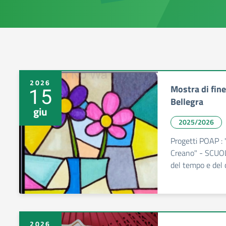
2026
Mostra di fin
15
Bellegra
giu
2025/2026
Progetti POAP : "
Creano" - SCUOL
del tempo e de
2026