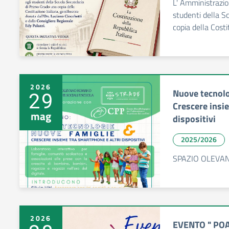
L' Amministrazi
studenti della S
copia della Costi
2026
Nuove tecnolo
29
Crescere insi
mag
dispositivi
2025/2026
SPAZIO OLEVANO
2026
EVENTO " POAP