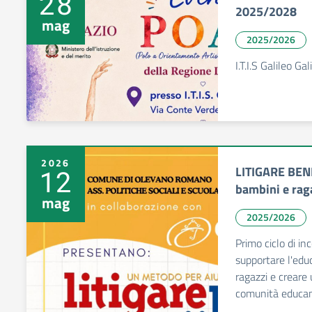
28
2025/2028
mag
2025/2026
I.T.I.S Galileo G
2026
LITIGARE BENE
12
bambini e ragaz
mag
2025/2026
Primo ciclo di in
supportare l'educ
ragazzi e creare 
comunità educan