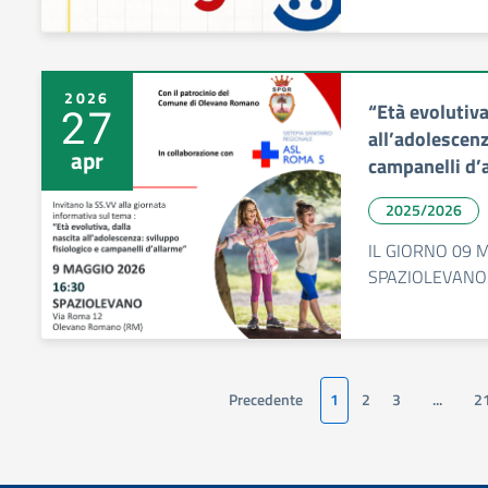
2026
“Età evolutiva
27
all’adolescenz
apr
campanelli d’
2025/2026
IL GIORNO 09 M
SPAZIOLEVANO 
Precedente
1
2
3
...
2