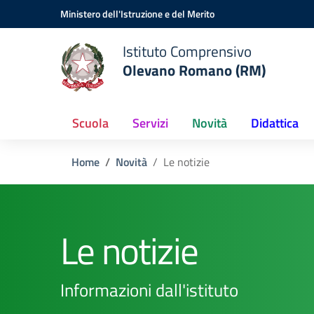
Vai ai contenuti
Vai al menu di navigazione
Vai al footer
Ministero dell'Istruzione e del Merito
Istituto Comprensivo
Olevano Romano (RM)
Scuola
Servizi
Novità
Didattica
Home
Novità
Le notizie
Le notizie
Informazioni dall'istituto