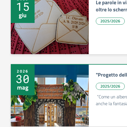
Le parole in v
15
oltre lo sche
giu
2025/2026
2026
"Progetto dell
30
mag
2025/2026
“Come un albero 
anche la fantasia