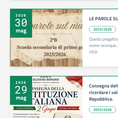
2026
LE PAROLE S
30
mag
2025/2026
Questo progetto
vivere ovunque, 
città.
2026
Consegna dell
29
ricordare i val
mag
Repubblica.
2025/2026