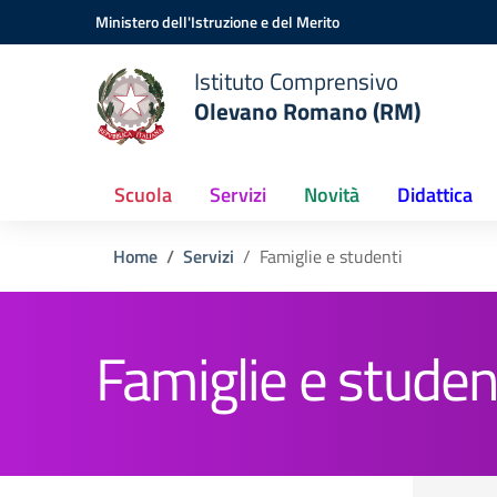
Vai ai contenuti
Vai al menu di navigazione
Vai al footer
Ministero dell'Istruzione e del Merito
Istituto Comprensivo
Olevano Romano (RM)
Scuola
Servizi
Novità
Didattica
Home
Servizi
Famiglie e studenti
Famiglie e studen