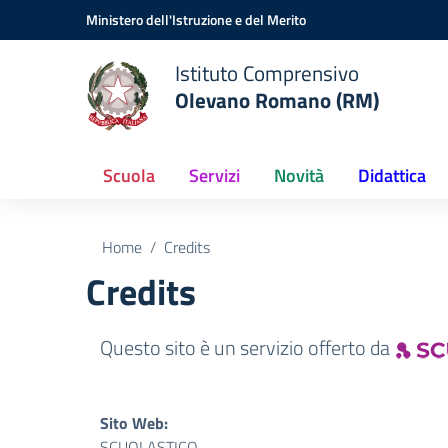
Vai ai contenuti
Vai al menu di navigazione
Vai al footer
Ministero dell'Istruzione e del Merito
Istituto Comprensivo
Olevano Romano (RM)
Scuola
Servizi
Novità
Didattica
Home
Credits
Credits
Questo sito è un servizio offerto da
Sito Web:
SCUOLASTICO