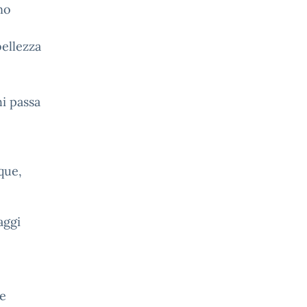
ano
bellezza
i passa
que,
aggi
le