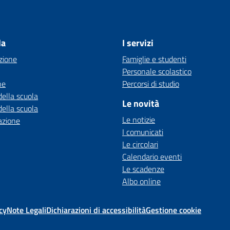
la
I servizi
zione
Famiglie e studenti
Personale scolastico
ne
Percorsi di studio
della scuola
Le novità
della scuola
Le notizie
azione
I comunicati
Le circolari
Calendario eventi
Le scadenze
Albo online
cy
Note Legali
Dichiarazioni di accessibilità
Gestione cookie