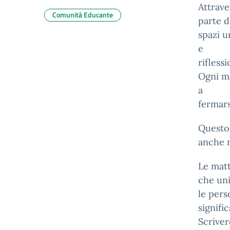
Attrave
Comunità Educante
parte d
spazi u
e
riflessi
Ogni ma
a
fermars
Questo
anche n
Le matt
che un
le pers
signific
Scriver