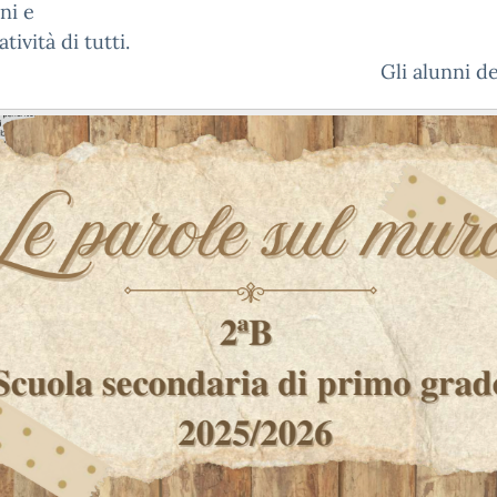
ni e
atività di tutti.
i alunni della 2