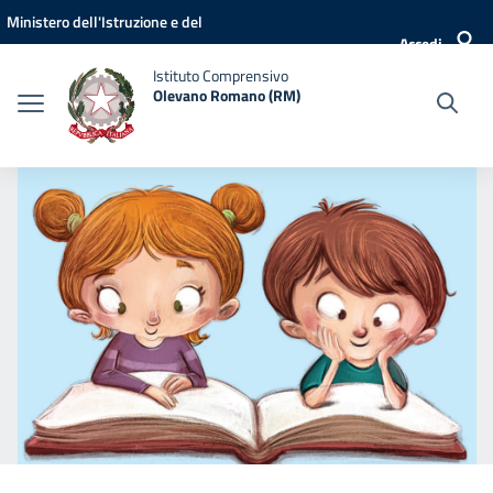
Vai ai contenuti
Vai al menu di navigazione
Vai al footer
Ministero dell'Istruzione e del
Accedi
Merito
Istituto Comprensivo
Olevano Romano (RM)