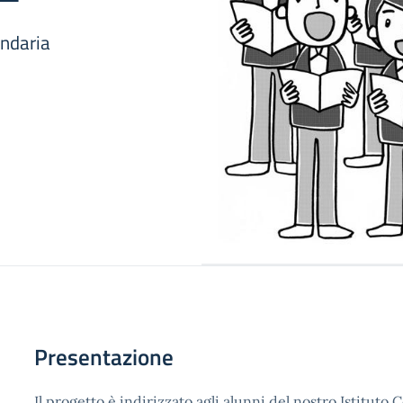
condaria
Presentazione
Il progetto è indirizzato agli alunni del nostro Istitut