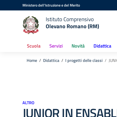
Vai ai contenuti
Vai al menu di navigazione
Vai al footer
Ministero dell'Istruzione e del Merito
Istituto Comprensivo
Olevano Romano (RM)
Scuola
Servizi
Novità
Didattica
Home
Didattica
I progetti delle classi
JUN
ALTRO
JUNIOR IN ENSABL