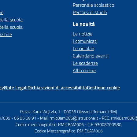
Personale scolastico
ne
Percorsi di studio
della scuola
Le novità
della scuola
Le notizie
azione
I comunicati
Le circolari
Calendario eventi
Le scadenze
Albo online
cy
Note Legali
Dichiarazioni di accessibilità
Gestione cookie
Piazza Karol Wojtyla, 1
-
00035 Olevano Romano (RM)
1/039 - 06 95 60 91
- Mail:
rmic8am006@istruzione.it
- PEC:
rmic8am006@pe
Codice meccanografico: RMIC8AM006
- C.F. 93008700580
Codice Meccanografico: RMIC8AM006