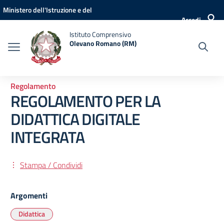
Vai ai contenuti
Vai al menu di navigazione
Vai al footer
Ministero dell'Istruzione e del
Accedi
Merito
Istituto Comprensivo
Olevano Romano (RM)
Regolamento
REGOLAMENTO PER LA
DIDATTICA DIGITALE
INTEGRATA
Stampa / Condividi
Argomenti
Didattica