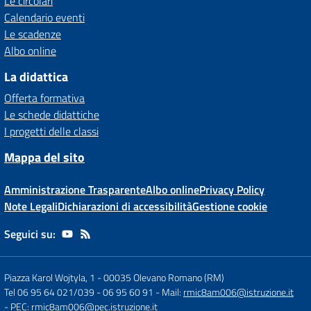
Le circolari
Calendario eventi
Le scadenze
Albo online
La didattica
Offerta formativa
Le schede didattiche
I progetti delle classi
Mappa del sito
Amministrazione Trasparente
Albo online
Privacy Policy
Note Legali
Dichiarazioni di accessibilità
Gestione cookie
Seguici su:
Piazza Karol Wojtyla, 1
-
00035 Olevano Romano (RM)
Tel 06 95 64 021/039 - 06 95 60 91
- Mail:
rmic8am006@istruzione.it
- PEC:
rmic8am006@pec.istruzione.it