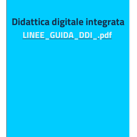
a
Didattica digitale integrata
p
q
LINEE_GUIDA_DDI_.pdf
d
n
a
p
d
c