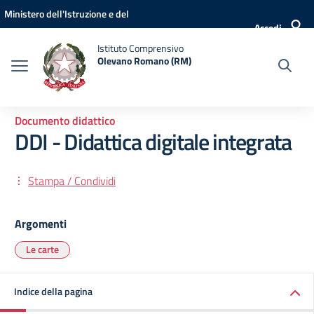
Vai ai contenuti
Vai al menu di navigazione
Vai al footer
Ministero dell'Istruzione e del
Accedi
Merito
Istituto Comprensivo
Olevano Romano (RM)
Documento didattico
DDI - Didattica digitale integrata
Stampa / Condividi
Argomenti
Le carte
Indice della pagina